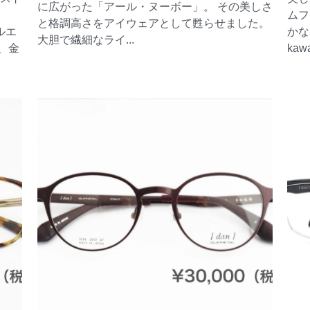
に広がった「アール・ヌーボー」。 その美しさ
ムフ
と格調高さをアイウェアとして甦らせました。
ルエ
かな
大胆で繊細なライ...
、金
kawa