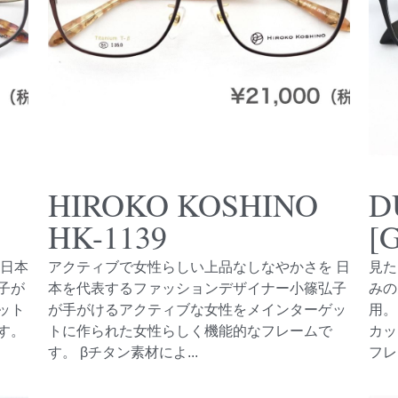
HIROKO KOSHINO
D
HK-1139
[
 日本
アクティブで女性らしい上品なしなやかさを 日
見た
子が
本を代表するファッションデザイナー小篠弘子
みの
ット
が手がけるアクティブな女性をメインターゲッ
用。
す。
トに作られた女性らしく機能的なフレームで
カッ
す。 βチタン素材によ...
フレ