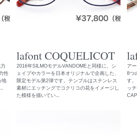
lafont COQUELICOT
l
魅力
2016年SILMOモデルVANDOMEと同様に、シ
アー
弾力性
ェイプやカラーを日本オリジナルで企画した、
8つ
心地
限定モデル第2弾です。テンプルはステンレス
す。
.
素材にエッチングでコクリコの花をイメージし
ッチ
た模様を描いてい...
CAPE