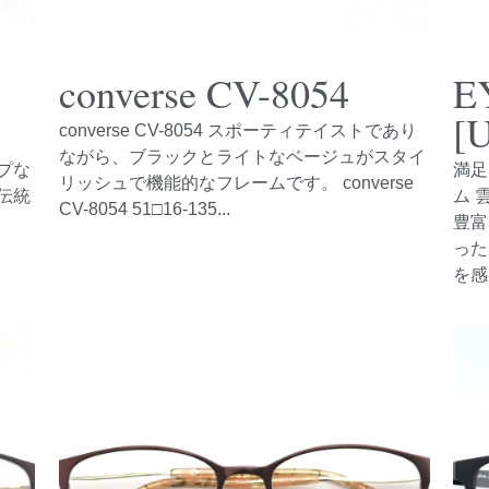
converse CV-8054
E
[
converse CV-8054 スポーティテイストであり
ながら、ブラックとライトなベージュがスタイ
プな
満足
リッシュで機能的なフレームです。 converse
伝統
ム 
CV-8054 51□16-135...
豊富
った
を感