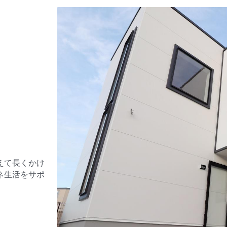
。
えて長くかけ
ネ生活をサポ