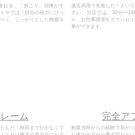
トミヤでは「自分の視力にぴっ
さい。当店では、30分〜1
すべく、しっかりとした検眼を
ル、お仕事環境をカウンセリ
事ができます。
レーム
完全ア
ったんだ！秋田まで行かなくて
創業当時からの経験で気がつ
。トミヤは東京の展示会にわざ
た後のケアが一番大切だとい
、コーチ、レイバン等のトレン
えて長くかけても疲れないメ